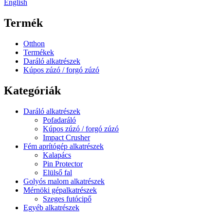
English
Termék
Otthon
Termékek
Daráló alkatrészek
Kúpos zúzó / forgó zúzó
Kategóriák
Daráló alkatrészek
Pofadaráló
Kúpos zúzó / forgó zúzó
Impact Crusher
Fém aprítógép alkatrészek
Kalapács
Pin Protector
Elülső fal
Golyós malom alkatrészek
Mérnöki gépalkatrészek
Szeges futócipő
Egyéb alkatrészek