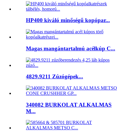
HP400 kiváló minőségű kopópar...
Magas mangántartalmú acélkúp C...
4829.9211 Zúzógépek...
340082 BURKOLAT ALKALMAS
M...