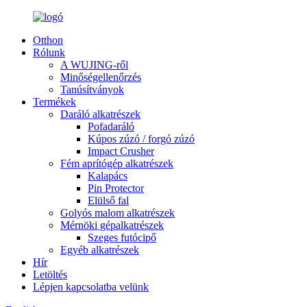
Otthon
Rólunk
A WUJING-ről
Minőségellenőrzés
Tanúsítványok
Termékek
Daráló alkatrészek
Pofadaráló
Kúpos zúzó / forgó zúzó
Impact Crusher
Fém aprítógép alkatrészek
Kalapács
Pin Protector
Elülső fal
Golyós malom alkatrészek
Mérnöki gépalkatrészek
Szeges futócipő
Egyéb alkatrészek
Hír
Letöltés
Lépjen kapcsolatba velünk