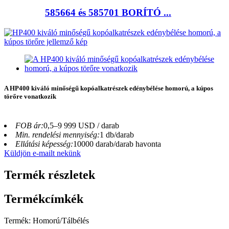
585664 és 585701 BORÍTÓ ...
A HP400 kiváló minőségű kopóalkatrészek edénybélése homorú, a kúpos
törőre vonatkozik
FOB ár:
0,5–9 999 USD / darab
Min. rendelési mennyiség:
1 db/darab
Ellátási képesség:
10000 darab/darab havonta
Küldjön e-mailt nekünk
Termék részletek
Termékcímkék
Termék: Homorú/Tálbélés