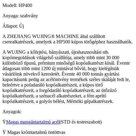
Modell: HP400
Anyaga: szabvány
Állapot: Új
A ZHEJIANG WUJING® MACHINE által szállított
cserealkatrészek, amelyek a HP500 kúpos törőgéphez használhatók.
A WUJING a kőfejtési, bányászati, újrahasznosítási stb.
kopómegoldások világelső szállítója, amely több mint 30 000
különböző típusú, prémium minőségű kopóalkatrészt kínál. Évente
átlagosan több mint 1200 új mintával bővül, hogy kielégítsük
vásárlóink ​​növekvő keresletét. Évente 40 000 tonnás gyártási
kapacitásunk pedig az acélöntvény termékek széles skáláját fedi le,
beleértve a pofadaráló kopóalkatrészeit, a kúpos törő
kopóalkatrészeit, a forgódaráló kopóalkatrészeit, az ütőzúzó
kopóalkatrészeit, a szénacél alkatrészeket, a fém aprító
kopóalkatrészeit, a golyós bélést, Mérnöki gépalkatrészek.
Anyagok:
Ÿ
Magas mangántartalmú acél
(STD és testreszabott)
Ÿ Magas krómtartalmú öntöttvas