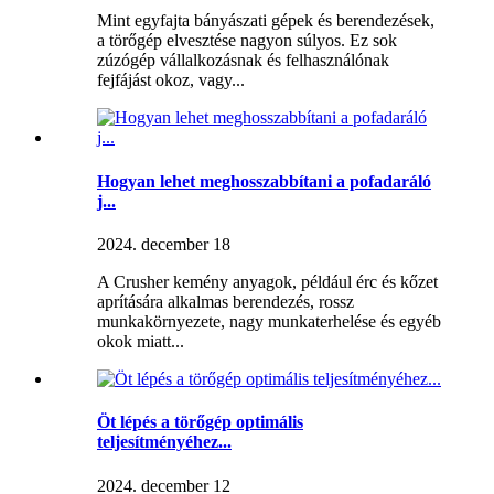
Mint egyfajta bányászati ​​gépek és berendezések,
a törőgép elvesztése nagyon súlyos. Ez sok
zúzógép vállalkozásnak és felhasználónak
fejfájást okoz, vagy...
Hogyan lehet meghosszabbítani a pofadaráló
j...
2024. december 18
A Crusher kemény anyagok, például érc és kőzet
aprítására alkalmas berendezés, rossz
munkakörnyezete, nagy munkaterhelése és egyéb
okok miatt...
Öt lépés a törőgép optimális
teljesítményéhez...
2024. december 12