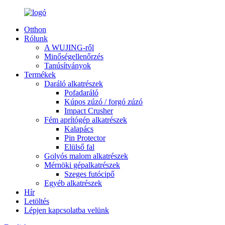
Otthon
Rólunk
A WUJING-ről
Minőségellenőrzés
Tanúsítványok
Termékek
Daráló alkatrészek
Pofadaráló
Kúpos zúzó / forgó zúzó
Impact Crusher
Fém aprítógép alkatrészek
Kalapács
Pin Protector
Elülső fal
Golyós malom alkatrészek
Mérnöki gépalkatrészek
Szeges futócipő
Egyéb alkatrészek
Hír
Letöltés
Lépjen kapcsolatba velünk