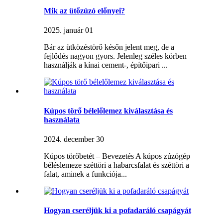
Mik az ütőzúzó előnyei?
2025. január 01
Bár az ütközéstörő későn jelent meg, de a
fejlődés nagyon gyors. Jelenleg széles körben
használják a kínai cement-, építőipari ...
Kúpos törő bélelőlemez kiválasztása és
használata
2024. december 30
Kúpos törőbetét – Bevezetés A kúpos zúzógép
béléslemeze széttöri a habarcsfalat és széttöri a
falat, aminek a funkciója...
Hogyan cseréljük ki a pofadaráló csapágyát