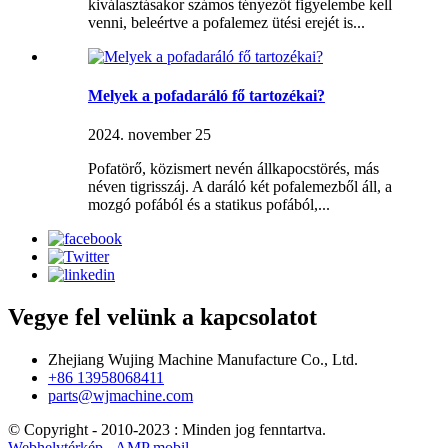
kiválasztásakor számos tényezőt figyelembe kell
venni, beleértve a pofalemez ütési erejét is...
Melyek a pofadaráló fő tartozékai?
2024. november 25
Pofatörő, közismert nevén állkapocstörés, más
néven tigrisszáj. A daráló két pofalemezből áll, a
mozgó pofából és a statikus pofából,...
Vegye fel velünk a kapcsolatot
Zhejiang Wujing Machine Manufacture Co., Ltd.
+86 13958068411
parts@wjmachine.com
© Copyright - 2010-2023 : Minden jog fenntartva.
Webhelytérkép
-
AMP mobil