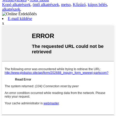
Kopó alkatrészek
,
öntő alkatrészek
,
metso
,
Kőzúzó
,
kúpos bélés
,
alkatrészek
,
E-mail küldése
x