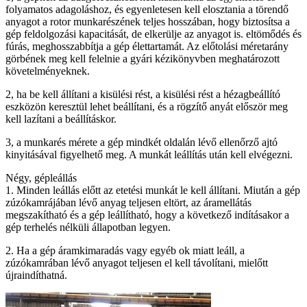
folyamatos adagoláshoz, és egyenletesen kell elosztania a törendő
anyagot a rotor munkarészének teljes hosszában, hogy biztosítsa a
gép feldolgozási kapacitását, de elkerülje az anyagot is. eltömődés és
fúrás, meghosszabbítja a gép élettartamát. Az előtolási méretarány
görbének meg kell felelnie a gyári kézikönyvben meghatározott
követelményeknek.
2, ha be kell állítani a kisülési rést, a kisülési rést a hézagbeállító
eszközön keresztül lehet beállítani, és a rögzítő anyát először meg
kell lazítani a beállításkor.
3, a munkarés mérete a gép mindkét oldalán lévő ellenőrző ajtó
kinyitásával figyelhető meg. A munkát leállítás után kell elvégezni.
Négy, gépleállás
1. Minden leállás előtt az etetési munkát le kell állítani. Miután a gép
zúzókamrájában lévő anyag teljesen eltört, az áramellátás
megszakítható és a gép leállítható, hogy a következő indításakor a
gép terhelés nélküli állapotban legyen.
2. Ha a gép áramkimaradás vagy egyéb ok miatt leáll, a
zúzókamrában lévő anyagot teljesen el kell távolítani, mielőtt
újraindíthatná.