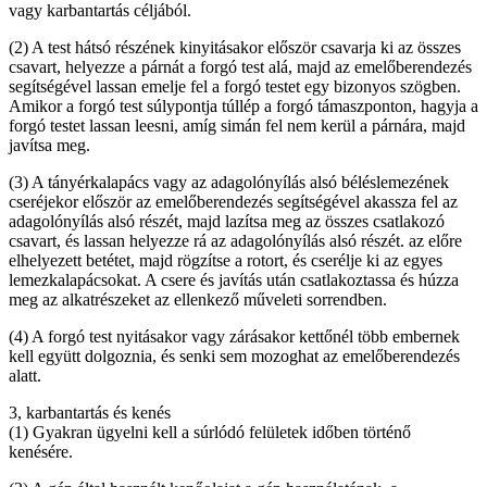
vagy karbantartás céljából.
(2) A test hátsó részének kinyitásakor először csavarja ki az összes
csavart, helyezze a párnát a forgó test alá, majd az emelőberendezés
segítségével lassan emelje fel a forgó testet egy bizonyos szögben.
Amikor a forgó test súlypontja túllép a forgó támaszponton, hagyja a
forgó testet lassan leesni, amíg simán fel nem kerül a párnára, majd
javítsa meg.
(3) A tányérkalapács vagy az adagolónyílás alsó béléslemezének
cseréjekor először az emelőberendezés segítségével akassza fel az
adagolónyílás alsó részét, majd lazítsa meg az összes csatlakozó
csavart, és lassan helyezze rá az adagolónyílás alsó részét. az előre
elhelyezett betétet, majd rögzítse a rotort, és cserélje ki az egyes
lemezkalapácsokat. A csere és javítás után csatlakoztassa és húzza
meg az alkatrészeket az ellenkező műveleti sorrendben.
(4) A forgó test nyitásakor vagy zárásakor kettőnél több embernek
kell együtt dolgoznia, és senki sem mozoghat az emelőberendezés
alatt.
3, karbantartás és kenés
(1) Gyakran ügyelni kell a súrlódó felületek időben történő
kenésére.