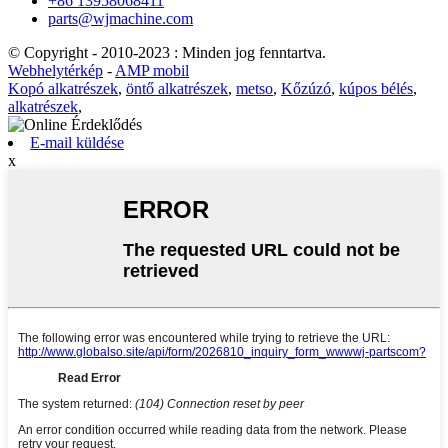
+86 13958068411
parts@wjmachine.com
© Copyright - 2010-2023 : Minden jog fenntartva.
Webhelytérkép
-
AMP mobil
Kopó alkatrészek
,
öntő alkatrészek
,
metso
,
Kőzúzó
,
kúpos bélés
,
alkatrészek
,
E-mail küldése
x