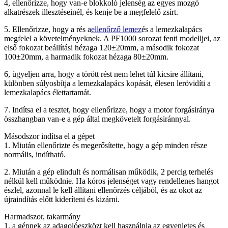
4, ellenőrizze, hogy van-e blokkoló jelenség az egyes mozgó
alkatrészek illesztéseinél, és kenje be a megfelelő zsírt.
5. Ellenőrizze, hogy a rés a
ellenőrző lemez
és a lemezkalapács
megfelel a követelményeknek. A PF1000 sorozat fenti modelljei, az
első fokozat beállítási hézaga 120±20mm, a második fokozat
100±20mm, a harmadik fokozat hézaga 80±20mm.
6, ügyeljen arra, hogy a törött rést nem lehet túl kicsire állítani,
különben súlyosbítja a lemezkalapács kopását, élesen lerövidíti a
lemezkalapács élettartamát.
7. Indítsa el a tesztet, hogy ellenőrizze, hogy a motor forgásiránya
összhangban van-e a gép által megkövetelt forgásiránnyal.
Másodszor indítsa el a gépet
1. Miután ellenőrizte és megerősítette, hogy a gép minden része
normális, indítható.
2. Miután a gép elindult és normálisan működik, 2 percig terhelés
nélkül kell működnie. Ha kóros jelenséget vagy rendellenes hangot
észlel, azonnal le kell állítani ellenőrzés céljából, és az okot az
újraindítás előtt kideríteni és kizárni.
Harmadszor, takarmány
1, a gépnek az adagolóeszközt kell használnia az egyenletes és