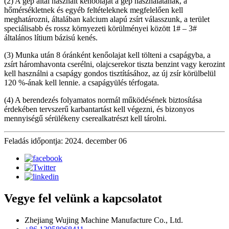
(2) A gép által használt kenőolajat a gép használatának, a
hőmérsékletnek és egyéb feltételeknek megfelelően kell
meghatározni, általában kalcium alapú zsírt válasszunk, a terület
speciálisabb és rossz környezeti körülményei között 1# – 3#
általános lítium bázisú kenés.
(3) Munka után 8 óránként kenőolajat kell tölteni a csapágyba, a
zsírt háromhavonta cserélni, olajcserekor tiszta benzint vagy kerozint
kell használni a csapágy gondos tisztításához, az új zsír körülbelül
120 %-ának kell lennie. a csapágyülés térfogata.
(4) A berendezés folyamatos normál működésének biztosítása
érdekében tervszerű karbantartást kell végezni, és bizonyos
mennyiségű sérülékeny cserealkatrészt kell tárolni.
Feladás időpontja: 2024. december 06
Vegye fel velünk a kapcsolatot
Zhejiang Wujing Machine Manufacture Co., Ltd.