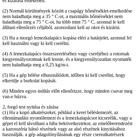
és kizárása érdekében.
(2) Normál körülmények között a csapágy hőmérséklet-emelkedése
nem haladhatja meg a 35 ° C-ot, a maximális hőmérséklet nem
haladhatja meg a 75 ° C-ot, ha több mint 75 ° C, azonnal le kell
állítani ellenőrzés céljából, azonosítani kell az okot és kizárni.
(3) Ha a mozgó lemezkalapács kopása eléri a határjelet, azonnal fel
kell használni vagy ki kell cserélni.
(4) A lemezkalapács összeszereléséhez vagy cseréjéhez a rotornak
kiegyensúlyozottnak kell lennie, és a kiegyensúlyozatlan nyomaték
nem haladhatja meg a 0,25 kg/m-t.
(5) Ha a gép bélése elhasználódott, időben ki kell cserélni, hogy
elkerülje a burkolat kopását.
(6) Minden egyes indítás előtt ellenőrizze, hogy minden csavar meg
van-e húzva.
2, forgó test nyitása és zárása
(1) Ha a kopó alkatrészeket, például a keret béléslemezét, az
ellentámadási nyomólemezt és a lemezkalapácsot kicserélik, vagy a
gépet el kell távolítani a hiba bekövetkeztekor, az emelőberendezést
a karosszéria hátsó részének vagy az alsó részének kinyitásához
használják. a gép adagolónyílásának egy része cserealkatrészek