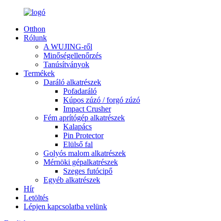
Otthon
Rólunk
A WUJING-ről
Minőségellenőrzés
Tanúsítványok
Termékek
Daráló alkatrészek
Pofadaráló
Kúpos zúzó / forgó zúzó
Impact Crusher
Fém aprítógép alkatrészek
Kalapács
Pin Protector
Elülső fal
Golyós malom alkatrészek
Mérnöki gépalkatrészek
Szeges futócipő
Egyéb alkatrészek
Hír
Letöltés
Lépjen kapcsolatba velünk