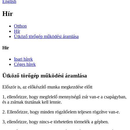
English
Hír
Otthon
Hír
Ütköző törőgép működési áramlása
Hír
Ipari hírek
Céges hírek
Ütköző törőgép működési áramlása
Először is, az előkészítő munka megkezdése előtt
1, ellenőrizze, hogy megfelelő mennyiségű zsír van-e a csapágyban,
és a zsírnak tisztának kell lennie.
2. Ellenőrizze, hogy minden rögzítőelem teljesen rögzítve van-e.
3, ellenőrizze, hogy nincs-e törhetetlen törmelék a gépben.