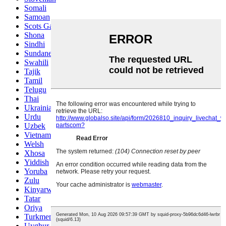
Somali
Samoan
Scots Gaelic
Shona
Sindhi
Sundanese
Swahili
Tajik
Tamil
Telugu
Thai
Ukrainian
Urdu
Uzbek
Vietnamese
Welsh
Xhosa
Yiddish
Yoruba
Zulu
Kinyarwanda
Tatar
Oriya
Turkmen
Uyghur