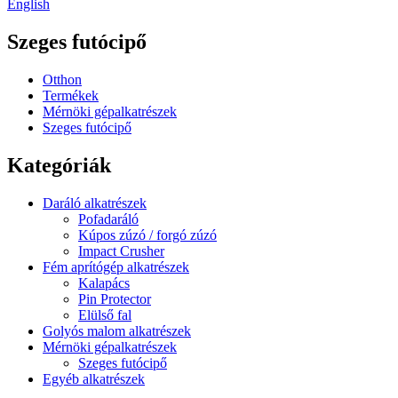
English
Szeges futócipő
Otthon
Termékek
Mérnöki gépalkatrészek
Szeges futócipő
Kategóriák
Daráló alkatrészek
Pofadaráló
Kúpos zúzó / forgó zúzó
Impact Crusher
Fém aprítógép alkatrészek
Kalapács
Pin Protector
Elülső fal
Golyós malom alkatrészek
Mérnöki gépalkatrészek
Szeges futócipő
Egyéb alkatrészek