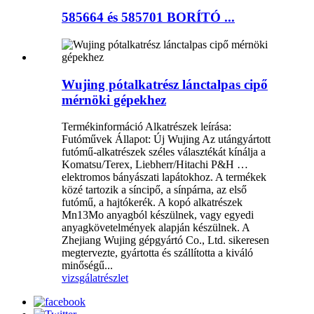
585664 és 585701 BORÍTÓ ...
Wujing pótalkatrész lánctalpas cipő
mérnöki gépekhez
Termékinformáció Alkatrészek leírása:
Futóművek Állapot: Új Wujing Az utángyártott
futómű-alkatrészek széles választékát kínálja a
Komatsu/Terex, Liebherr/Hitachi P&H …
elektromos bányászati ​​lapátokhoz. A termékek
közé tartozik a síncipő, a sínpárna, az első
futómű, a hajtókerék. A kopó alkatrészek
Mn13Mo anyagból készülnek, vagy egyedi
anyagkövetelmények alapján készülnek. A
Zhejiang Wujing gépgyártó Co., Ltd. sikeresen
megtervezte, gyártotta és szállította a kiváló
minőségű...
vizsgálat
részlet