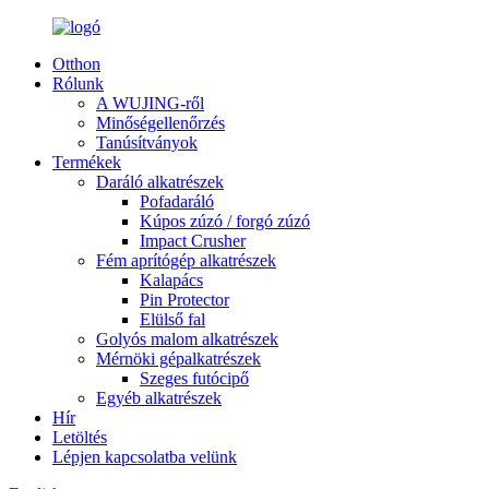
Otthon
Rólunk
A WUJING-ről
Minőségellenőrzés
Tanúsítványok
Termékek
Daráló alkatrészek
Pofadaráló
Kúpos zúzó / forgó zúzó
Impact Crusher
Fém aprítógép alkatrészek
Kalapács
Pin Protector
Elülső fal
Golyós malom alkatrészek
Mérnöki gépalkatrészek
Szeges futócipő
Egyéb alkatrészek
Hír
Letöltés
Lépjen kapcsolatba velünk