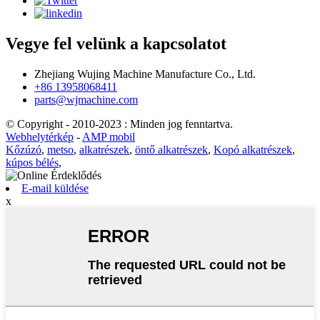
Vegye fel velünk a kapcsolatot
Zhejiang Wujing Machine Manufacture Co., Ltd.
+86 13958068411
parts@wjmachine.com
© Copyright - 2010-2023 : Minden jog fenntartva.
Webhelytérkép
-
AMP mobil
Kőzúzó
,
metso
,
alkatrészek
,
öntő alkatrészek
,
Kopó alkatrészek
,
kúpos bélés
,
E-mail küldése
x