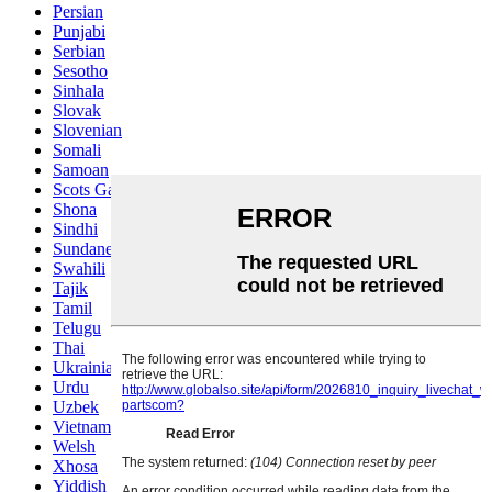
Persian
Punjabi
Serbian
Sesotho
Sinhala
Slovak
Slovenian
Somali
Samoan
Scots Gaelic
Shona
Sindhi
Sundanese
Swahili
Tajik
Tamil
Telugu
Thai
Ukrainian
Urdu
Uzbek
Vietnamese
Welsh
Xhosa
Yiddish