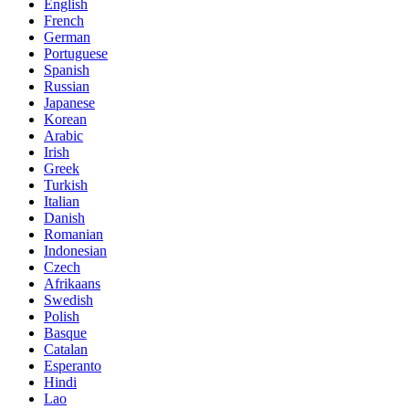
English
French
German
Portuguese
Spanish
Russian
Japanese
Korean
Arabic
Irish
Greek
Turkish
Italian
Danish
Romanian
Indonesian
Czech
Afrikaans
Swedish
Polish
Basque
Catalan
Esperanto
Hindi
Lao