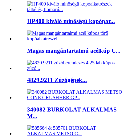
HP400 kiváló minőségű kopópar...
Magas mangántartalmú acélkúp C...
4829.9211 Zúzógépek...
340082 BURKOLAT ALKALMAS
M...