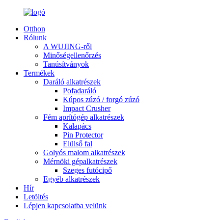
Otthon
Rólunk
A WUJING-ről
Minőségellenőrzés
Tanúsítványok
Termékek
Daráló alkatrészek
Pofadaráló
Kúpos zúzó / forgó zúzó
Impact Crusher
Fém aprítógép alkatrészek
Kalapács
Pin Protector
Elülső fal
Golyós malom alkatrészek
Mérnöki gépalkatrészek
Szeges futócipő
Egyéb alkatrészek
Hír
Letöltés
Lépjen kapcsolatba velünk