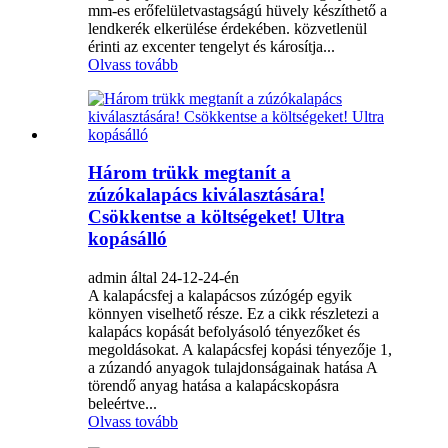
mm-es erőfelületvastagságú hüvely készíthető a
lendkerék elkerülése érdekében. közvetlenül
érinti az excenter tengelyt és károsítja...
Olvass tovább
Három trükk megtanít a
zúzókalapács kiválasztására!
Csökkentse a költségeket! Ultra
kopásálló
admin által 24-12-24-én
A kalapácsfej a kalapácsos zúzógép egyik
könnyen viselhető része. Ez a cikk részletezi a
kalapács kopását befolyásoló tényezőket és
megoldásokat. A kalapácsfej kopási tényezője 1,
a zúzandó anyagok tulajdonságainak hatása A
törendő anyag hatása a kalapácskopásra
beleértve...
Olvass tovább