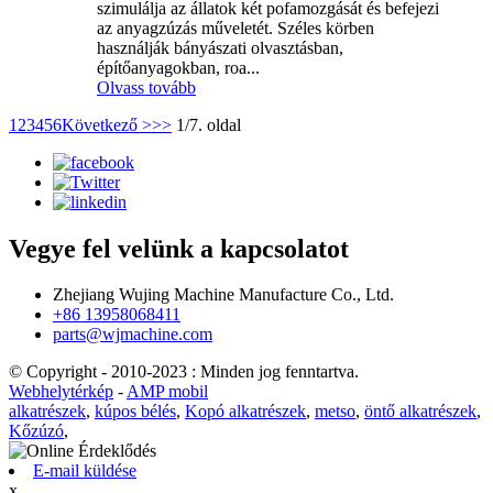
szimulálja az állatok két pofamozgását és befejezi
az anyagzúzás műveletét. Széles körben
használják bányászati ​​olvasztásban,
építőanyagokban, roa...
Olvass tovább
1
2
3
4
5
6
Következő >
>>
1/7. oldal
Vegye fel velünk a kapcsolatot
Zhejiang Wujing Machine Manufacture Co., Ltd.
+86 13958068411
parts@wjmachine.com
© Copyright - 2010-2023 : Minden jog fenntartva.
Webhelytérkép
-
AMP mobil
alkatrészek
,
kúpos bélés
,
Kopó alkatrészek
,
metso
,
öntő alkatrészek
,
Kőzúzó
,
E-mail küldése
x