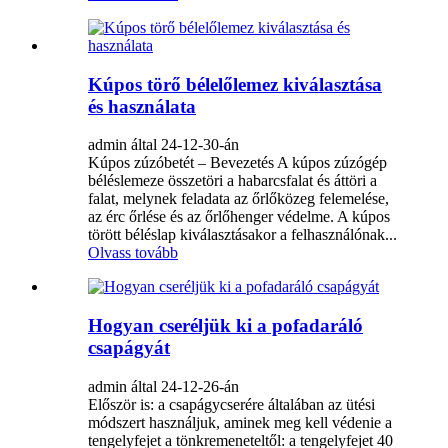
Kúpos törő bélelőlemez kiválasztása
és használata
admin által 24-12-30-án
Kúpos zúzóbetét – Bevezetés A kúpos zúzógép
béléslemeze összetöri a habarcsfalat és áttöri a
falat, melynek feladata az őrlőközeg felemelése,
az érc őrlése és az őrlőhenger védelme. A kúpos
törött béléslap kiválasztásakor a felhasználónak...
Olvass tovább
Hogyan cseréljük ki a pofadaráló
csapágyát
admin által 24-12-26-án
Először is: a csapágycserére általában az ütési
módszert használjuk, aminek meg kell védenie a
tengelyfejet a tönkremeneteltől: a tengelyfejet 40