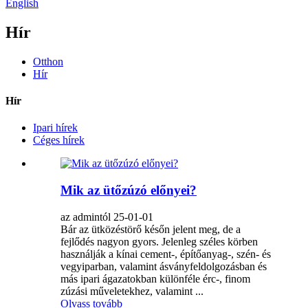
English
Hír
Otthon
Hír
Hír
Ipari hírek
Céges hírek
Mik az ütőzúzó előnyei?
az admintól 25-01-01
Bár az ütközéstörő későn jelent meg, de a
fejlődés nagyon gyors. Jelenleg széles körben
használják a kínai cement-, építőanyag-, szén- és
vegyiparban, valamint ásványfeldolgozásban és
más ipari ágazatokban különféle érc-, finom
zúzási műveletekhez, valamint ...
Olvass tovább