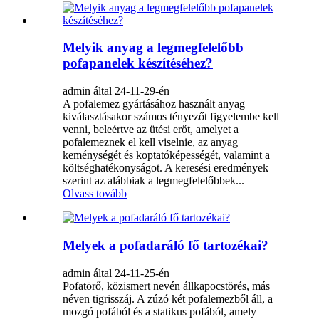
Melyik anyag a legmegfelelőbb
pofapanelek készítéséhez?
admin által 24-11-29-én
A pofalemez gyártásához használt anyag
kiválasztásakor számos tényezőt figyelembe kell
venni, beleértve az ütési erőt, amelyet a
pofalemeznek el kell viselnie, az anyag
keménységét és koptatóképességét, valamint a
költséghatékonyságot. A keresési eredmények
szerint az alábbiak a legmegfelelőbbek...
Olvass tovább
Melyek a pofadaráló fő tartozékai?
admin által 24-11-25-én
Pofatörő, közismert nevén állkapocstörés, más
néven tigrisszáj. A zúzó két pofalemezből áll, a
mozgó pofából és a statikus pofából, amely