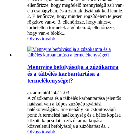
ellenőrizze, hogy megfelelő mennyiségű zsír van-
e a csapágyban, és a zsírnak tisztának kell lennie.
2. Ellenőrizze, hogy minden rögzítőelem teljesen
rögzítve van-e. 3, ellenőrizze, hogy nincs-e
törhetetlen törmelék a gépben. 4, ellenőrizze,
hogy van-e blokk...
Olvass tovább
Mennyire befolyásolja a zúzókamra
és a tálbélés karbantartása a
termelékenységet?
az admintól 24-12-03
A zúzókamra és a tálbélés karbantartása jelentős
hatással van a kúpos zúzógép gyártási
hatékonyságára. Íme néhány kulcsfontosságú
pont: A termelési hatékonyság és a bélés kopása
közötti kapcsolat: a zúzókamra kopása
közvetlenül befolyásolja a zúzóhatást és...
Olvass tovább