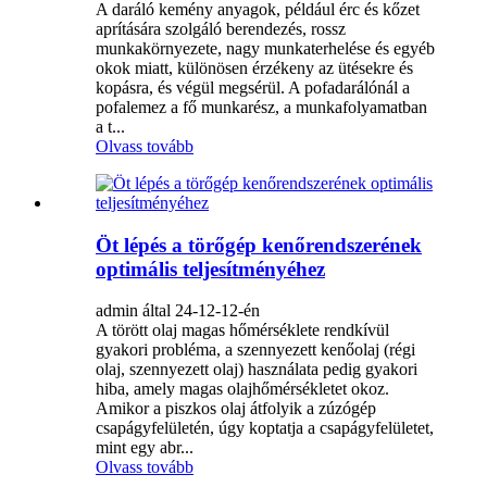
A daráló kemény anyagok, például érc és kőzet
aprítására szolgáló berendezés, rossz
munkakörnyezete, nagy munkaterhelése és egyéb
okok miatt, különösen érzékeny az ütésekre és
kopásra, és végül megsérül. A pofadarálónál a
pofalemez a fő munkarész, a munkafolyamatban
a t...
Olvass tovább
Öt lépés a törőgép kenőrendszerének
optimális teljesítményéhez
admin által 24-12-12-én
A törött olaj magas hőmérséklete rendkívül
gyakori probléma, a szennyezett kenőolaj (régi
olaj, szennyezett olaj) használata pedig gyakori
hiba, amely magas olajhőmérsékletet okoz.
Amikor a piszkos olaj átfolyik a zúzógép
csapágyfelületén, úgy koptatja a csapágyfelületet,
mint egy abr...
Olvass tovább