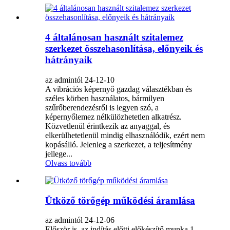
4 általánosan használt szitalemez
szerkezet összehasonlítása, előnyeik és
hátrányaik
az admintól 24-12-10
A vibrációs képernyő gazdag választékban és
széles körben használatos, bármilyen
szűrőberendezésről is legyen szó, a
képernyőlemez nélkülözhetetlen alkatrész.
Közvetlenül érintkezik az anyaggal, és
elkerülhetetlenül mindig elhasználódik, ezért nem
kopásálló. Jelenleg a szerkezet, a teljesítmény
jellege...
Olvass tovább
Ütköző törőgép működési áramlása
az admintól 24-12-06
Először is, az indítás előtti előkészítő munka 1,