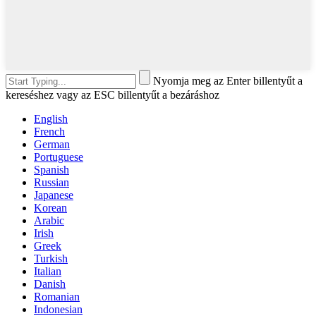
Nyomja meg az Enter billentyűt a
kereséshez vagy az ESC billentyűt a bezáráshoz
English
French
German
Portuguese
Spanish
Russian
Japanese
Korean
Arabic
Irish
Greek
Turkish
Italian
Danish
Romanian
Indonesian